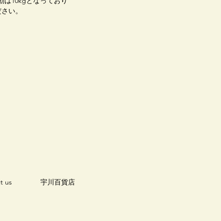
は10kgとなっており
ださい。
t us
宇川百貨店