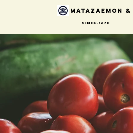
Matazaemon &
Since.1670