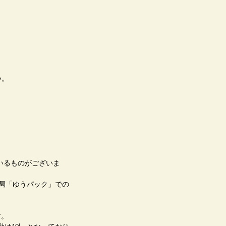
い。
いるものがございま
便局「ゆうパック」での
す。